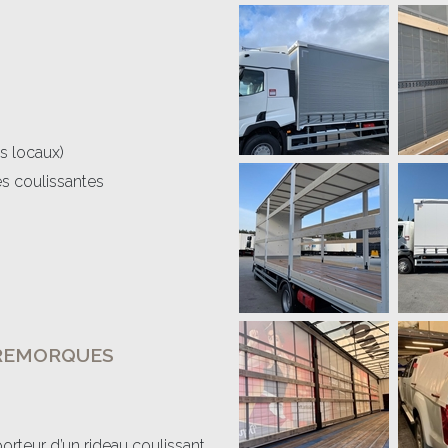
s locaux)
s coulissantes
 REMORQUES
rteur d’un rideau coulissant