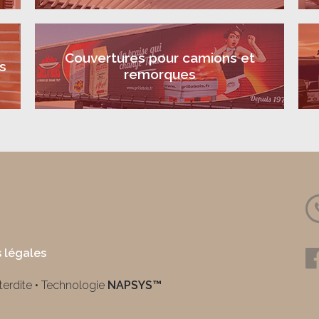
Couvertures pour camions et
s
remorques
 légales
nterdite • Technologie
NAPSYS™